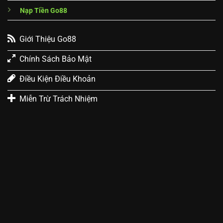
Lô đề 3 miền, Xổ số nhanh,
Xổ số
càng), 1 ăn 9000 (Bốn
Keno, Vietlott, Lô đề siêu tốc
Nạp Tiền Go88
càng), 1 ăn 4 (Xiên 2)
Quy trình bắt đầu chơi Go88 đơn giản
Giới Thiệu Go88
Người chơi có thể tham gia Go88 thông qua vài bước đơn
Chính Sách Bảo Mật
giản như đăng ký tài khoản, nạp tiền và lựa chọn trò chơi
phù hợp. Chỉ mất ít phút thao tác là đã sẵn sàng trải nghiệm
Điều Kiện Điều Khoản
giải trí trực tuyến một cách nhanh chóng và thuận tiện.
Miễn Trừ Trách Nhiệm
Quy trình các bước để bắt đầu chơi tại Go88