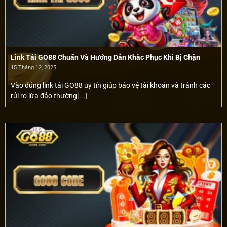
100%: Tỷ lệ giao dịch yêu cầu mã OTP xác thực để đảm
bảo chính chủ thực hiện lệnh nạp hoặc rút tiền.
24/7: Thời gian hệ thống giám sát tự động hoạt động để
Link Tải GO88 Chuẩn Và Hướng Dẫn Khắc Phục Khi Bị Chặn
phát hiện các dấu hiệu truy cập bất thường từ IP lạ.
15 Tháng 12, 2025
Tốc độ thanh khoản tự động nhanh chóng
Vào đúng link tải GO88 uy tín giúp bảo vệ tài khoản và tránh các
rủi ro lừa đảo thường[...]
Một trong những điểm tạo nên uy tín lớn nhất của chúng tôi
chính là quy trình nạp và rút tiền được tự động hóa hoàn
toàn mà không qua trung gian. Hệ thống kết nối trực tiếp với
các ngân hàng nội địa và ví điện tử phổ biến, giúp tối ưu
hóa thời gian chờ đợi của khách hàng.
30 giây: Thời gian trung bình để hệ thống xác nhận và
cộng tiền vào tài khoản sau khi người chơi nạp thành
công.
20+: Số lượng ngân hàng nội địa lớn tại Việt Nam được