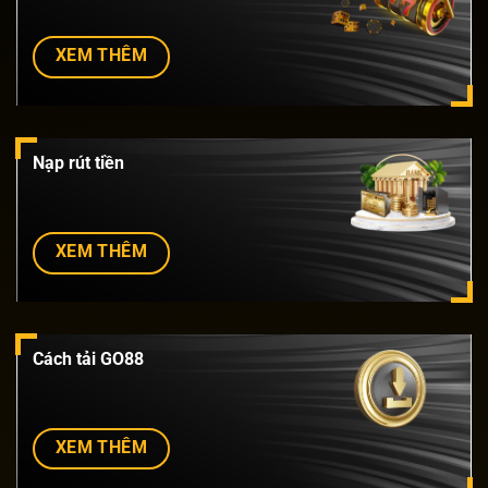
XEM THÊM
Nạp rút tiền
XEM THÊM
Cách tải GO88
XEM THÊM