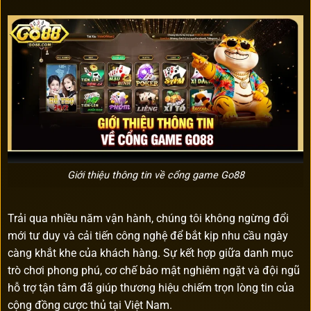
Giới thiệu thông tin về cổng game Go88
Trải qua nhiều năm vận hành, chúng tôi không ngừng đổi
mới tư duy và cải tiến công nghệ để bắt kịp nhu cầu ngày
càng khắt khe của khách hàng. Sự kết hợp giữa danh mục
trò chơi phong phú, cơ chế bảo mật nghiêm ngặt và đội ngũ
hỗ trợ tận tâm đã giúp thương hiệu chiếm trọn lòng tin của
cộng đồng cược thủ tại Việt Nam.