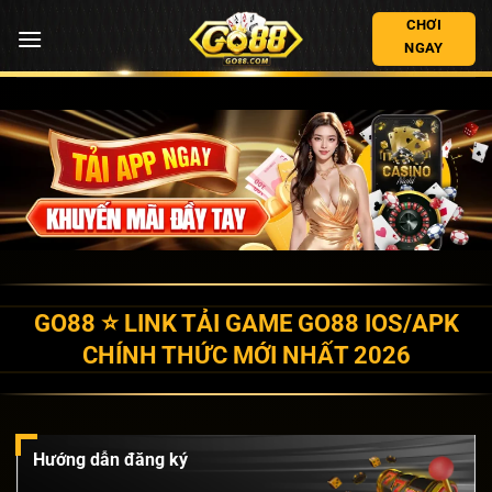
Chuyển
CHƠI
đến
NGAY
nội
dung
GO88 ⭐️ LINK TẢI GAME GO88 IOS/APK
CHÍNH THỨC MỚI NHẤT 2026
Hướng dẫn đăng ký