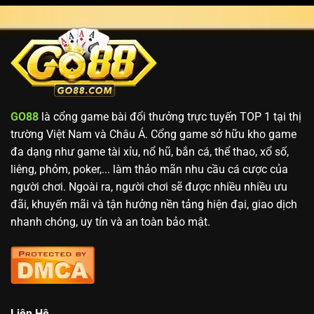
TOP 5 sảnh game được yêu thích nhất trên Go88
Dưới đây là bảng thống kê chi tiết các sảnh game tại Go88
với danh sách trò chơi cụ thể và các thông số trả thưởng chi
tiết giúp người chơi dễ dàng so sánh lựa chọn.
GO88
là cổng game bài đổi thưởng trực tuyến TOP 1 tại thị
trường Việt Nam và Châu Á. Cổng game sở hữu kho game
đa dạng như game tài xỉu, nổ hũ, bắn cá, thể thao, xổ số,
liêng, phỏm, poker,... làm thảo mãn nhu cầu cá cược của
người chơi. Ngoài ra, người chơi sẽ được nhiều nhiều ưu
đãi, khuyến mãi và tận hưởng nền tảng hiện đại, giao dịch
nhanh chóng, uy tín và an toàn bảo mật.
Top 5 sảnh game hấp dẫn được người chơi ưa chuộng
Tên
Liên Hệ