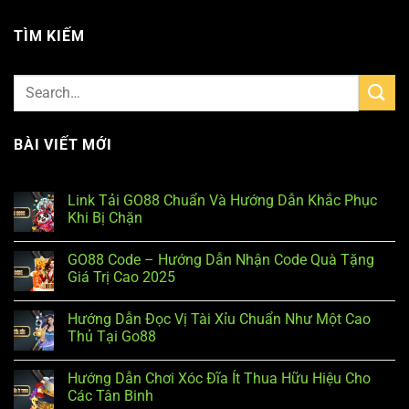
TÌM KIẾM
BÀI VIẾT MỚI
Link Tải GO88 Chuẩn Và Hướng Dẫn Khắc Phục
Khi Bị Chặn
GO88 Code – Hướng Dẫn Nhận Code Quà Tặng
Giá Trị Cao 2025
Hướng Dẫn Đọc Vị Tài Xỉu Chuẩn Như Một Cao
Thủ Tại Go88
Hướng Dẫn Chơi Xóc Đĩa Ít Thua Hữu Hiệu Cho
Các Tân Binh