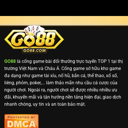
GO88
là cổng game bài đổi thưởng trực tuyến TOP 1 tại thị
trường Việt Nam và Châu Á. Cổng game sở hữu kho game
đa dạng như game tài xỉu, nổ hũ, bắn cá, thể thao, xổ số,
liêng, phỏm, poker,... làm thảo mãn nhu cầu cá cược của
người chơi. Ngoài ra, người chơi sẽ được nhiều nhiều ưu
đãi, khuyến mãi và tận hưởng nền tảng hiện đại, giao dịch
nhanh chóng, uy tín và an toàn bảo mật.