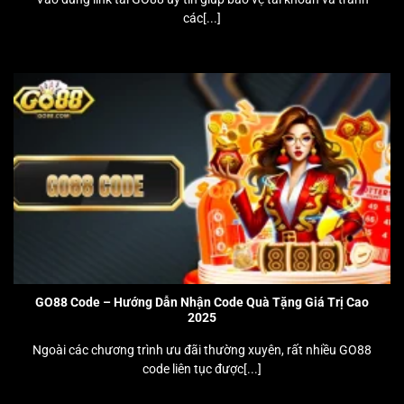
các[...]
GO88 Code – Hướng Dẫn Nhận Code Quà Tặng Giá Trị Cao
2025
Ngoài các chương trình ưu đãi thường xuyên, rất nhiều GO88
code liên tục được[...]