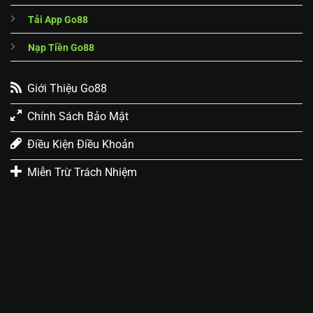
Tải App Go88
Nạp Tiền Go88
Giới Thiệu Go88
Chính Sách Bảo Mật
Điều Kiện Điều Khoản
Miễn Trừ Trách Nhiệm