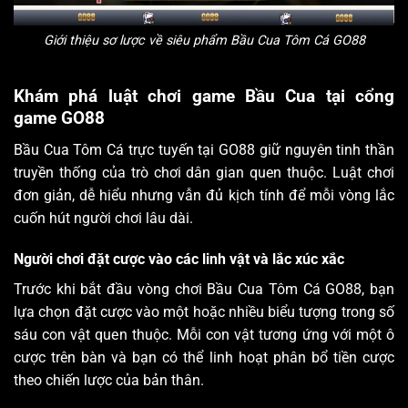
Giới thiệu sơ lược về siêu phẩm Bầu Cua Tôm Cá GO88
Khám phá luật chơi game Bầu Cua tại cổng
game GO88
Bầu Cua Tôm Cá trực tuyến tại GO88 giữ nguyên tinh thần
truyền thống của trò chơi dân gian quen thuộc. Luật chơi
đơn giản, dễ hiểu nhưng vẫn đủ kịch tính để mỗi vòng lắc
cuốn hút người chơi lâu dài.
Người chơi đặt cược vào các linh vật và lắc xúc xắc
Trước khi bắt đầu vòng chơi Bầu Cua Tôm Cá GO88, bạn
lựa chọn đặt cược vào một hoặc nhiều biểu tượng trong số
sáu con vật quen thuộc. Mỗi con vật tương ứng với một ô
cược trên bàn và bạn có thể linh hoạt phân bổ tiền cược
theo chiến lược của bản thân.