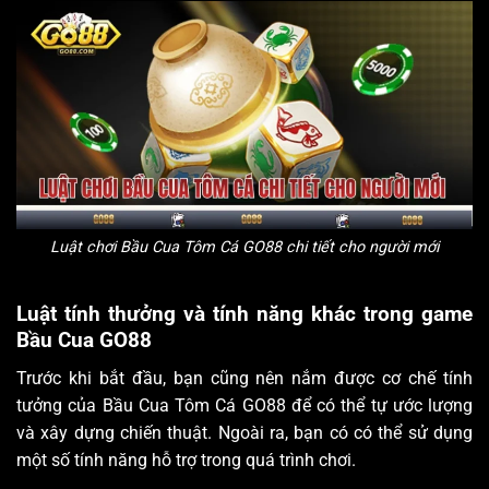
Luật chơi Bầu Cua Tôm Cá GO88 chi tiết cho người mới
Luật tính thưởng và tính năng khác trong game
Bầu Cua GO88
Trước khi bắt đầu, bạn cũng nên nắm được cơ chế tính
tưởng của Bầu Cua Tôm Cá GO88 để có thể tự ước lượng
và xây dựng chiến thuật. Ngoài ra, bạn có có thể sử dụng
một số tính năng hỗ trợ trong quá trình chơi.