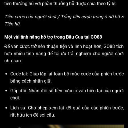
tiền thưởng hũ với phần thưởng hũ được chia theo tỷ lệ:
Tiền cược của người chơi / Tổng tiền cược trong ô nổ hũ ×
Tiền hũ
Một vài tính năng hỗ trợ trong Bầu Cua tại GO88
Để ván cược trở nên thuận tiện và linh hoạt hơn, GO88 tích
hợp nhiều tính năng để tối ưu trải nghiệm cho người chơi
như sau:
Cược lại: Giúp lặp lại toàn bộ mức cược của phiên trước
bằng cách nhấn giữ.
Gấp đôi: Nhân đôi số tiền cược ở ván hiện tại của người
chơi.
Lịch sử: Cho phép xem lại kết quả của các phiên trước,
rất hữu ích để soi cầu.