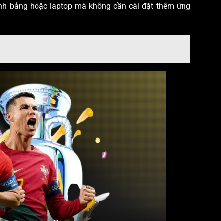
 tính bảng hoặc laptop mà không cần cài đặt thêm ứng