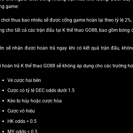
ng game:
chơi thua bao nhiêu sẽ được cổng game hoàn lại theo tỷ lệ 2%, 
g cho tất cả các trận đấu tại K thể thao GO88, bao gồm bóng đ
iên sẽ nhận được hoàn trả ngay khi có kết quả trận đấu, khôn
i hoàn trả K thể thao GO88 sẽ không áp dụng cho các trường hợ
Vé cược hai bên
Cược có tỷ lệ DEC odds dưới 1.5
Kèo bị hủy hoặc cược hòa
Cược vô hiệu
HK odds < 0.5
MY odds < 0.5