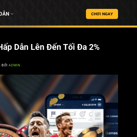
DẪN
CHƠI NGAY
Hấp Dẫn Lên Đến Tối Đa 2%
5
BỞI
ADMIN