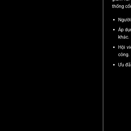
thống cổ
Người 
Áp dụn
khác.
Hội v
công.
Ưu đã