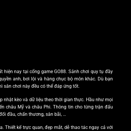
ất hiện nay tại cổng game GO88. Sảnh chơi quy tụ đầy
 quyền anh, bơi lội và hàng chục bộ môn khác. Dù bạn
ì sân chơi này đều có thể đáp ứng tốt.
 nhật kèo và dữ liệu theo thời gian thực. Hầu như mọi
đến châu Mỹ và châu Phi. Thông tin cho từng trận đấu
đối đầu, chấn thương, sân bãi, …
 Thiết kế trực quan, đẹp mắt, dễ thao tác ngay cả với