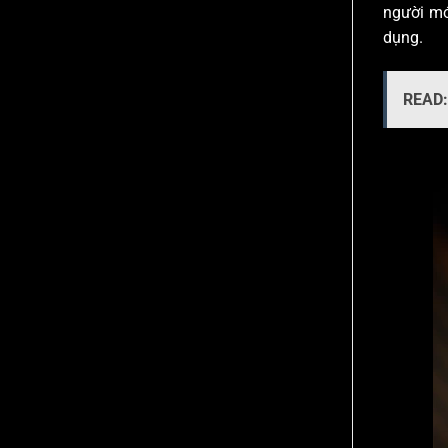
người mớ
dụng.
READ: