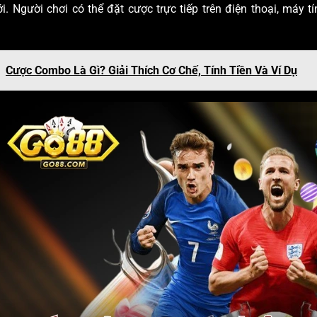
i. Người chơi có thể đặt cược trực tiếp trên điện thoại, máy
Cược Combo Là Gì? Giải Thích Cơ Chế, Tính Tiền Và Ví Dụ