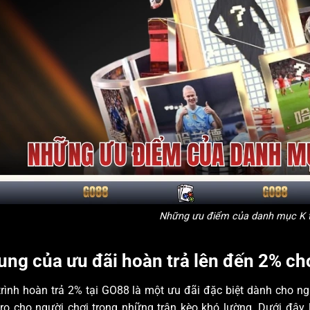
Những ưu điểm của danh mục K 
ung của ưu đãi hoàn trả lên đến 2% chơ
rình hoàn trả 2% tại GO88 là một ưu đãi đặc biệt dành cho n
 ro cho người chơi trong những trận kèo khó lường. Dưới đây 