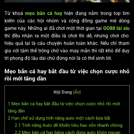
Từ khoá
mẹo bắn cá hay
hiện đang nằm trong top tìm
kiếm của các hội nhóm và cộng đồng game mê dòng
game này. Những ai đã chơi một thời gian tại
GO88 tài xỉu
thì đều nhận ra một điều là chơi thì dễ, nhưng chơi cho
hiệu quả lại là câu chuyện hoàn toàn khác. Nếu chỉ tham
gia với tâm thế trông chờ vào may mắn thì rất khó để duy
trì phong độ lâu dài chứ đừng nói là có thể sinh lời.
Mẹo bắn cá hay bắt đầu từ việc chọn cược nhỏ
rồi mới tăng dần
Nội Dung
[
Ẩn
]
1
Mẹo bắn cá hay bắt đầu từ việc chọn cược nhỏ rồi mới
tăng dần
2
Hạn chế sử dụng tính năng auto một cách bừa bãi
2.1
Tính năng Auto dễ khiến tiêu hao vốn nhanh chóng
2.2
Mẹo bắn cá hay bằng cách dùng auto khôn ngoan