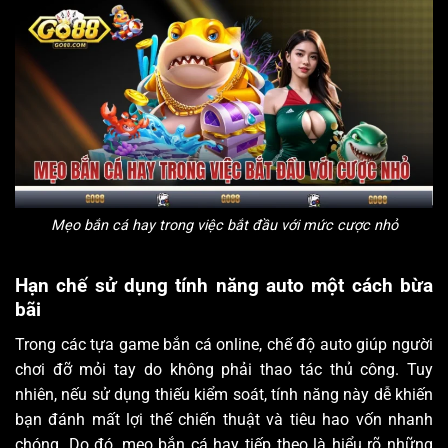
Mẹo bắn cá hay trong việc bắt đầu với mức cược nhỏ
Hạn chế sử dụng tính năng auto một cách bừa
bãi
Trong các tựa game bắn cá online, chế độ auto giúp người
chơi đỡ mỏi tay do không phải thao tác thủ công. Tuy
nhiên, nếu sử dụng thiếu kiểm soát, tính năng này dễ khiến
bạn đánh mất lợi thế chiến thuật và tiêu hao vốn nhanh
chóng. Do đó, mẹo bắn cá hay tiếp theo là hiểu rõ những