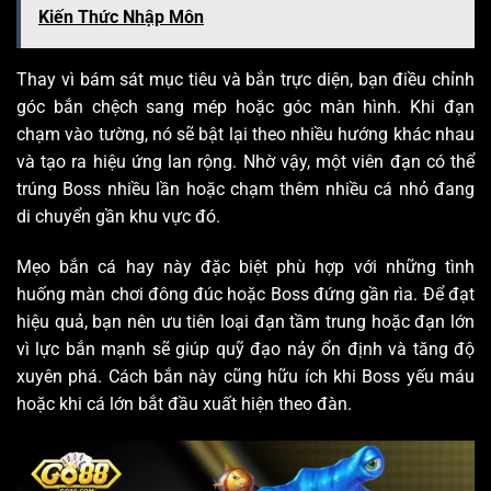
Kiến Thức Nhập Môn
Thay vì bám sát mục tiêu và bắn trực diện, bạn điều chỉnh
góc bắn chệch sang mép hoặc góc màn hình. Khi đạn
chạm vào tường, nó sẽ bật lại theo nhiều hướng khác nhau
và tạo ra hiệu ứng lan rộng. Nhờ vậy, một viên đạn có thể
trúng Boss nhiều lần hoặc chạm thêm nhiều cá nhỏ đang
di chuyển gần khu vực đó.
Mẹo bắn cá hay này đặc biệt phù hợp với những tình
huống màn chơi đông đúc hoặc Boss đứng gần rìa. Để đạt
hiệu quả, bạn nên ưu tiên loại đạn tầm trung hoặc đạn lớn
vì lực bắn mạnh sẽ giúp quỹ đạo nảy ổn định và tăng độ
xuyên phá. Cách bắn này cũng hữu ích khi Boss yếu máu
hoặc khi cá lớn bắt đầu xuất hiện theo đàn.