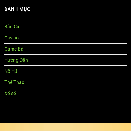
DANH MỤC
Bắn Cá
Casino
Game Bài
Hướng Dẫn
Nổ Hũ
Thể Thao
Xổ số