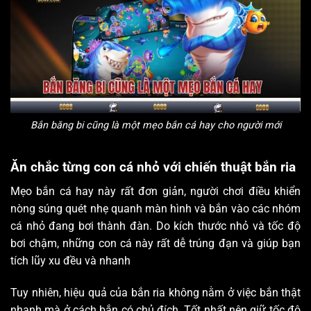
Bắn băng bi cũng là một mẹo bắn cá hay cho người mới
Ăn chắc từng con cá nhỏ với chiến thuật bắn ria
Mẹo bắn cá hay này rất đơn giản, người chơi điều khiển
nòng súng quét nhẹ quanh màn hình và bắn vào các nhóm
cá nhỏ đang bơi thành đàn. Do kích thước nhỏ và tốc độ
bơi chậm, những con cá này rất dễ trúng đạn và giúp bạn
tích lũy xu đều và nhanh
Tuy nhiên, hiệu quả của bắn ria không nằm ở việc bắn thật
nhanh mà ở cách bắn có chủ đích. Tốt nhất nên giữ tốc độ