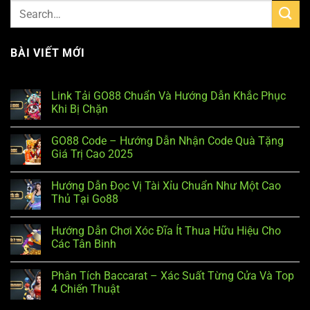
BÀI VIẾT MỚI
Link Tải GO88 Chuẩn Và Hướng Dẫn Khắc Phục
Khi Bị Chặn
GO88 Code – Hướng Dẫn Nhận Code Quà Tặng
Giá Trị Cao 2025
Hướng Dẫn Đọc Vị Tài Xỉu Chuẩn Như Một Cao
Thủ Tại Go88
Hướng Dẫn Chơi Xóc Đĩa Ít Thua Hữu Hiệu Cho
Các Tân Binh
Phân Tích Baccarat – Xác Suất Từng Cửa Và Top
4 Chiến Thuật