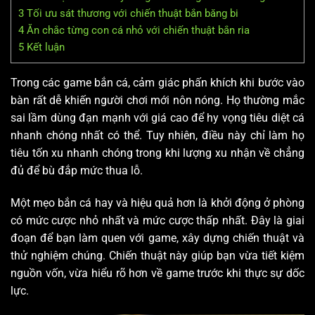
3
Tối ưu sát thương với chiến thuật bắn băng bi
4
Ăn chắc từng con cá nhỏ với chiến thuật bắn ria
5
Kết luận
Trong các game bắn cá, cảm giác phấn khích khi bước vào
bàn rất dễ khiến người chơi mới nôn nóng. Họ thường mắc
sai lầm dùng đạn mạnh với giá cao để hy vọng tiêu diệt cá
nhanh chóng nhất có thể. Tuy nhiên, điều này chỉ làm họ
tiêu tốn xu nhanh chóng trong khi lượng xu nhận về chẳng
đủ để bù đắp mức thua lỗ.
Một mẹo bắn cá hay và hiệu quả hơn là khởi động ở phòng
có mức cược nhỏ nhất và mức cược thấp nhất. Đây là giai
đoạn để bạn làm quen với game, xây dựng chiến thuật và
thử nghiệm chúng. Chiến thuật này giúp bạn vừa tiết kiệm
nguồn vốn, vừa hiểu rõ hơn về game trước khi thực sự dốc
lực.