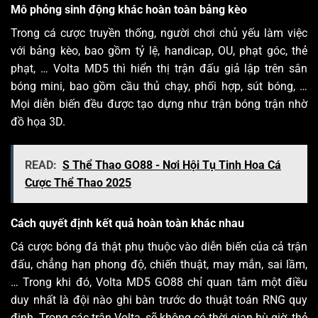
Mô phỏng sinh động khác hoàn toàn bảng kèo
Trong cá cược truyền thống, người chơi chủ yếu làm việc
với bảng kèo, bao gồm tỷ lệ, handicap, OU, phạt góc, thẻ
phạt, … Volta MD5 thì hiển thị trận đấu giả lập trên sân
bóng mini, bao gồm cầu thủ chạy, phối hợp, sút bóng, …
Mọi diễn biến đều được tạo dựng như trận bóng trận nhờ
đồ họa 3D.
READ:
S Thể Thao GO88 - Nơi Hội Tụ Tinh Hoa Cá
Cược Thể Thao 2025
Cách quyết định kết quả hoàn toàn khác nhau
Cá cược bóng đá thật phụ thuộc vào diễn biến của cả trận
đấu, chẳng hạn phong độ, chiến thuật, may mắn, sai lầm,
… Trong khi đó, Volta MD5 GO88 chỉ quan tâm một điều
duy nhất là đội nào ghi bàn trước do thuật toán RNG quy
định. Trong các trận Volta, sẽ không có thời gian bù giờ, thẻ