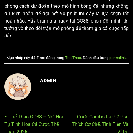
phong cách dự đoán theo mô hình bóng đá nhưng không
đủ kiên nhẫn để đợi hết 90 phút thì đây là lựa chọn rất
hoàn hảo. Hãy tham gia ngay tại GO88, chọn đội mình tin
tưởng và theo dõi trận mô phỏng để tham gia cá cược hấp
dẫn.
Mục nhập này đã được đăng trong
Thể Thao
. Đánh dấu trang
permalink
.
ADMIN
S Thể Thao GO88 – Nơi Hội
Cược Combo Là Gì? Giải
Tụ Tinh Hoa Cá Cược Thể
Thích Cơ Chế, Tính Tiền Và
Thao 2025
Ví Dụ