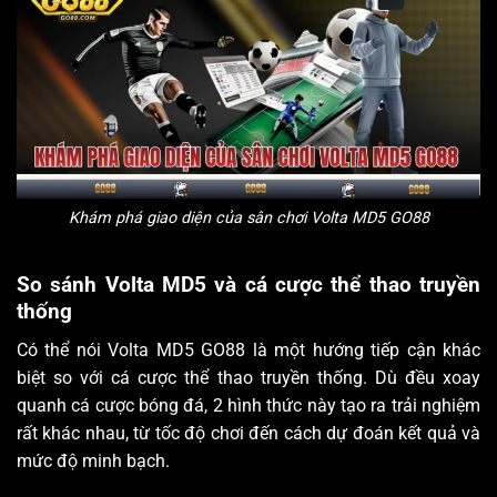
Khám phá giao diện của sân chơi Volta MD5 GO88
So sánh Volta MD5 và cá cược thể thao truyền
thống
Có thể nói Volta MD5 GO88 là một hướng tiếp cận khác
biệt so với cá cược thể thao truyền thống. Dù đều xoay
quanh cá cược bóng đá, 2 hình thức này tạo ra trải nghiệm
rất khác nhau, từ tốc độ chơi đến cách dự đoán kết quả và
mức độ minh bạch.