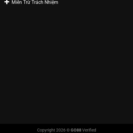
Miễn Trừ Trách Nhiệm
Copyright 2026 ©
GO88
Verified