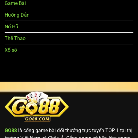
Game Bài
Hướng Dẫn
Nổ Hũ
Thể Thao
Xổ số
GO88
là cổng game bài đổi thưởng trực tuyến TOP 1 tại thị