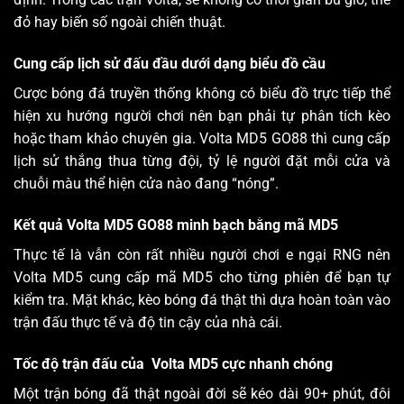
đỏ hay biến số ngoài chiến thuật.
Cung cấp lịch sử đấu đầu dưới dạng biểu đồ cầu
Cược bóng đá truyền thống không có biểu đồ trực tiếp thể
hiện xu hướng người chơi nên bạn phải tự phân tích kèo
hoặc tham khảo chuyên gia. Volta MD5 GO88 thì cung cấp
lịch sử thắng thua từng đội, tỷ lệ người đặt mỗi cửa và
chuỗi màu thể hiện cửa nào đang “nóng”.
Kết quả Volta MD5 GO88 minh bạch bằng mã MD5
Thực tế là vẫn còn rất nhiều người chơi e ngại RNG nên
Volta MD5 cung cấp mã MD5 cho từng phiên để bạn tự
kiểm tra. Mặt khác, kèo bóng đá thật thì dựa hoàn toàn vào
trận đấu thực tế và độ tin cậy của nhà cái.
Tốc độ trận đấu của Volta MD5 cực nhanh chóng
Một trận bóng đã thật ngoài đời sẽ kéo dài 90+ phút, đôi